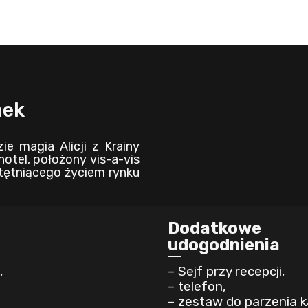
nek
e magia Alicji z Krainy
tel, położony vis-a-vis
 tętniącego życiem rynku
Dodatkowe
udogodnienia
,
– Sejf przy recepcji,
– telefon,
– zestaw do parzenia k