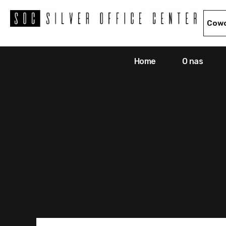
Cowo
Home
O nas