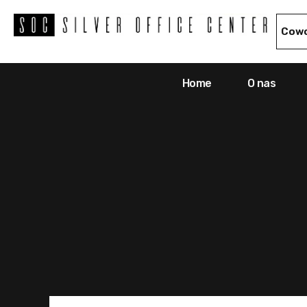
Cowo
Home
O nas