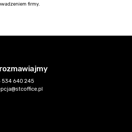
owadzeniem firmy.
rozmawiajmy
 534 640 245
epcja@stcoffice.pl