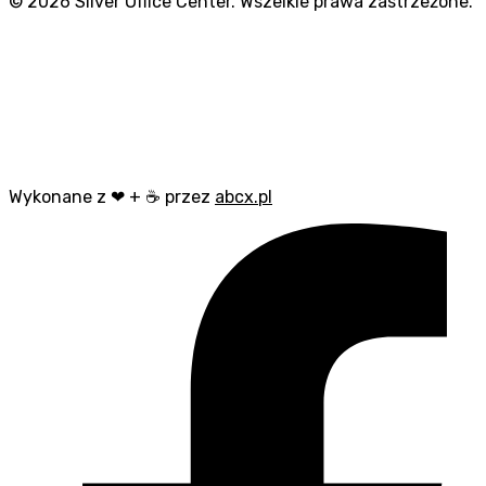
©
2026
Silver Office Center. Wszelkie prawa zastrzeżone.
Wykonane z ❤ + ☕ przez
abcx.pl